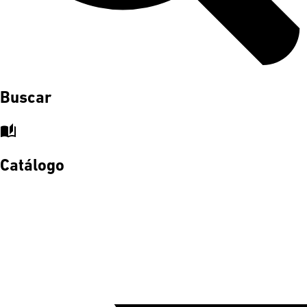
Buscar
auto_stories
Catálogo