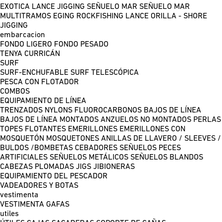
EXOTICA LANCE
JIGGING
SEÑUELO MAR
SEÑUELO MAR
MULTITRAMOS
EGING
ROCKFISHING
LANCE ORILLA - SHORE
JIGGING
embarcacion
FONDO LIGERO
FONDO PESADO
TENYA
CURRICÁN
SURF
SURF-ENCHUFABLE
SURF TELESCÓPICA
PESCA CON FLOTADOR
COMBOS
EQUIPAMIENTO DE LÍNEA
TRENZADOS
NYLONS
FLUOROCARBONOS
BAJOS DE LÍNEA
BAJOS DE LÍNEA MONTADOS
ANZUELOS NO MONTADOS
PERLAS
TOPES FLOTANTES
EMERILLONES
EMERILLONES CON
MOSQUETÓN
MOSQUETONES
ANILLAS DE LLAVERO / SLEEVES /
BULDOS /BOMBETAS
CEBADORES
SEÑUELOS PECES
ARTIFICIALES
SEÑUELOS METÁLICOS
SEÑUELOS BLANDOS
CABEZAS PLOMADAS
JIGS
JIBIONERAS
EQUIPAMIENTO DEL PESCADOR
VADEADORES Y BOTAS
vestimenta
VESTIMENTA
GAFAS
utiles