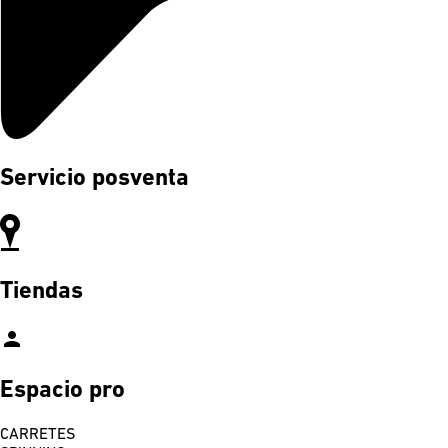
Servicio posventa
Tiendas
person
Espacio pro
CARRETES