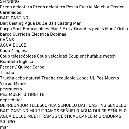
SPINNING
Freno delantero
Freno delantero Pesca Fuerte
Match y Feeder
Carenados
BAIT CASTING
Bait Casting Agua Dulce
Bait Casting Mar
Carpa
Surf
Embragables
Mar / Exo / Grandes peces
Mar / Orilla
barco
Curricán
Electrica
Bobinas
CAÑAS
AGUA DULCE
Coup / Inglesa
Coup telescópicas
Coup velocidad
Coup enchufable match
Bombeta
Inglesa
Feeder / Quiver
Carpa
Trucha
Trucha cebo natural
Trucha regulable
Lance UL
Pez Muerto
Vairon Manie
pezmuerto
PEZ MUERTO
TIRETTE
depredator
DEPREDADOR TELESCÓPICA
SEÑUELO BAIT CASTING
SEÑUELO
BAIT CASTING MULTITRAMOS
SEÑUELO AGUA DULCE
SEÑUELO
AGUA DULCE MULTITRAMOS
VERTICAL
LANCE MIGRADORAS
SILURO
mar