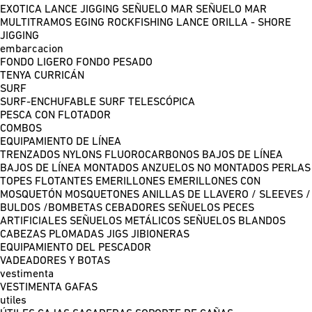
EXOTICA LANCE
JIGGING
SEÑUELO MAR
SEÑUELO MAR
MULTITRAMOS
EGING
ROCKFISHING
LANCE ORILLA - SHORE
JIGGING
embarcacion
FONDO LIGERO
FONDO PESADO
TENYA
CURRICÁN
SURF
SURF-ENCHUFABLE
SURF TELESCÓPICA
PESCA CON FLOTADOR
COMBOS
EQUIPAMIENTO DE LÍNEA
TRENZADOS
NYLONS
FLUOROCARBONOS
BAJOS DE LÍNEA
BAJOS DE LÍNEA MONTADOS
ANZUELOS NO MONTADOS
PERLAS
TOPES FLOTANTES
EMERILLONES
EMERILLONES CON
MOSQUETÓN
MOSQUETONES
ANILLAS DE LLAVERO / SLEEVES /
BULDOS /BOMBETAS
CEBADORES
SEÑUELOS PECES
ARTIFICIALES
SEÑUELOS METÁLICOS
SEÑUELOS BLANDOS
CABEZAS PLOMADAS
JIGS
JIBIONERAS
EQUIPAMIENTO DEL PESCADOR
VADEADORES Y BOTAS
vestimenta
VESTIMENTA
GAFAS
utiles