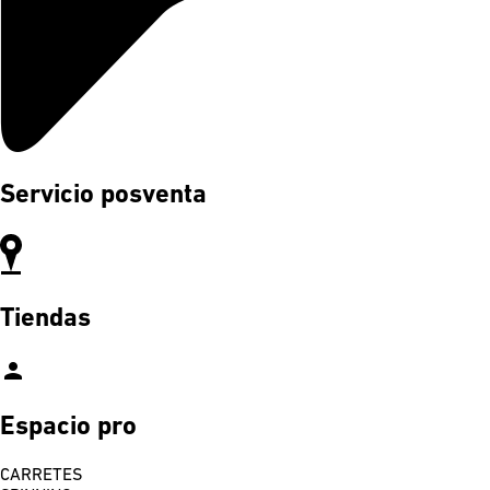
Servicio posventa
Tiendas
person
Espacio pro
CARRETES