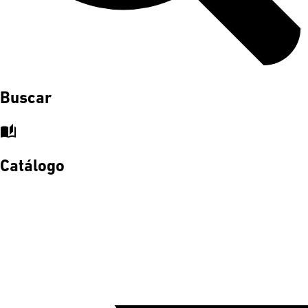
Buscar
auto_stories
Catálogo