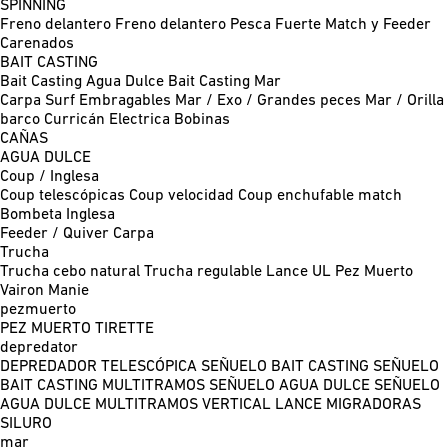
SPINNING
Freno delantero
Freno delantero Pesca Fuerte
Match y Feeder
Carenados
BAIT CASTING
Bait Casting Agua Dulce
Bait Casting Mar
Carpa
Surf
Embragables
Mar / Exo / Grandes peces
Mar / Orilla
barco
Curricán
Electrica
Bobinas
CAÑAS
AGUA DULCE
Coup / Inglesa
Coup telescópicas
Coup velocidad
Coup enchufable match
Bombeta
Inglesa
Feeder / Quiver
Carpa
Trucha
Trucha cebo natural
Trucha regulable
Lance UL
Pez Muerto
Vairon Manie
pezmuerto
PEZ MUERTO
TIRETTE
depredator
DEPREDADOR TELESCÓPICA
SEÑUELO BAIT CASTING
SEÑUELO
BAIT CASTING MULTITRAMOS
SEÑUELO AGUA DULCE
SEÑUELO
AGUA DULCE MULTITRAMOS
VERTICAL
LANCE MIGRADORAS
SILURO
mar