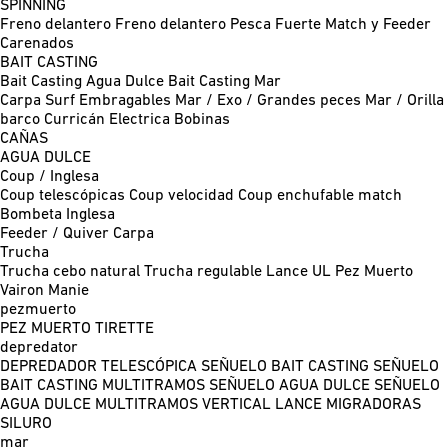
SPINNING
Freno delantero
Freno delantero Pesca Fuerte
Match y Feeder
Carenados
BAIT CASTING
Bait Casting Agua Dulce
Bait Casting Mar
Carpa
Surf
Embragables
Mar / Exo / Grandes peces
Mar / Orilla
barco
Curricán
Electrica
Bobinas
CAÑAS
AGUA DULCE
Coup / Inglesa
Coup telescópicas
Coup velocidad
Coup enchufable match
Bombeta
Inglesa
Feeder / Quiver
Carpa
Trucha
Trucha cebo natural
Trucha regulable
Lance UL
Pez Muerto
Vairon Manie
pezmuerto
PEZ MUERTO
TIRETTE
depredator
DEPREDADOR TELESCÓPICA
SEÑUELO BAIT CASTING
SEÑUELO
BAIT CASTING MULTITRAMOS
SEÑUELO AGUA DULCE
SEÑUELO
AGUA DULCE MULTITRAMOS
VERTICAL
LANCE MIGRADORAS
SILURO
mar