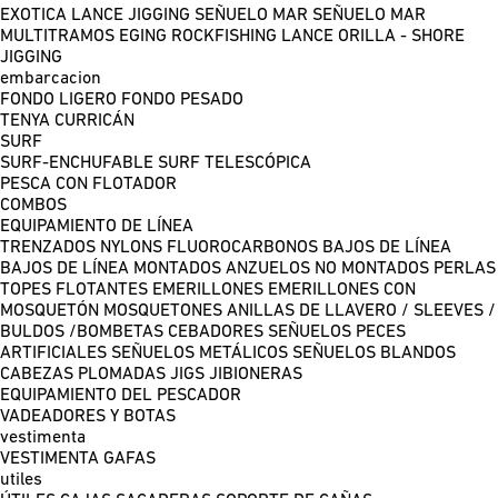
EXOTICA LANCE
JIGGING
SEÑUELO MAR
SEÑUELO MAR
MULTITRAMOS
EGING
ROCKFISHING
LANCE ORILLA - SHORE
JIGGING
embarcacion
FONDO LIGERO
FONDO PESADO
TENYA
CURRICÁN
SURF
SURF-ENCHUFABLE
SURF TELESCÓPICA
PESCA CON FLOTADOR
COMBOS
EQUIPAMIENTO DE LÍNEA
TRENZADOS
NYLONS
FLUOROCARBONOS
BAJOS DE LÍNEA
BAJOS DE LÍNEA MONTADOS
ANZUELOS NO MONTADOS
PERLAS
TOPES FLOTANTES
EMERILLONES
EMERILLONES CON
MOSQUETÓN
MOSQUETONES
ANILLAS DE LLAVERO / SLEEVES /
BULDOS /BOMBETAS
CEBADORES
SEÑUELOS PECES
ARTIFICIALES
SEÑUELOS METÁLICOS
SEÑUELOS BLANDOS
CABEZAS PLOMADAS
JIGS
JIBIONERAS
EQUIPAMIENTO DEL PESCADOR
VADEADORES Y BOTAS
vestimenta
VESTIMENTA
GAFAS
utiles