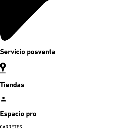
Servicio posventa
Tiendas
person
Espacio pro
CARRETES