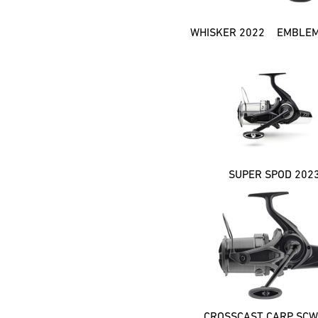
TOURNAMENT (3)
WHISKER 2022
EMBLEM
VERTICE (1)
WHISKER (1)
SUPER SPOD 202