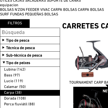
ÚTILES
CAJAS
SACADERAS
SOPORTE DE CAÑAS
equipacion
BOLSAS N'ZON FEEDER
VIVAC CARPA
BOLSAS CARPA
BOLSAS
SURF
FUNDAS
PEQUEÑAS BOLSAS
FILTROS
CARRETES C
Tipo de pesca
Agua dulce (36)
Técnica de pesca
Mar (9)
Barco (4)
Sub-técnica de pesca
Depredadores (6)
Exótico (1)
Tipo de peixes
Carpa (34)
Spinning agua dulce (2)
Lubina (142)
Coup (2)
Spinning marino (2)
Bass (97)
Spinning marino (6)
Embarcación fundada (1)
Lucio (119)
Pesca exótica (2)
Calamar (50)
Trucha (2)
Carpa (38)
Dorada (108)
Perca fluviátil (88)