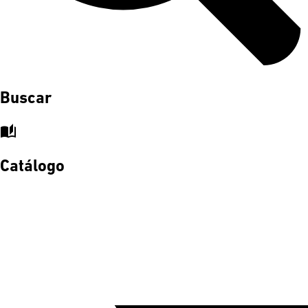
Buscar
auto_stories
Catálogo