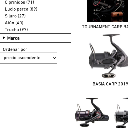
Ciprínidos (71)
Lucio perca (89)
Siluro (27)
Atún (40)
Trucha (97)
Marca
BASIA (1)
Ordenar por
BLACK WIDOW (7)
BRB (1)
COMBO (1)
CROSSCAST (6)
D CARP (1)
BASIA CARP 201
DAIWA (8)
EMBLEM (3)
INFINITY (1)
J-BRAID (2)
PHANTOM (1)
REGAL (1)
SUPER SPOD (1)