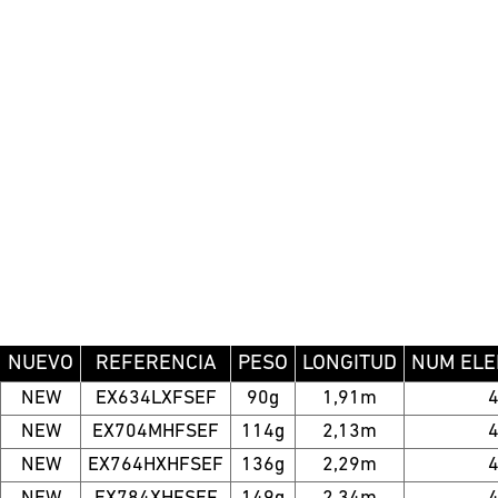
NUEVO
REFERENCIA
PESO
LONGITUD
NUM EL
NEW
EX634LXFSEF
90g
1,91m
NEW
EX704MHFSEF
114g
2,13m
NEW
EX764HXHFSEF
136g
2,29m