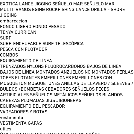
EXOTICA LANCE
JIGGING
SEÑUELO MAR
SEÑUELO MAR
MULTITRAMOS
EGING
ROCKFISHING
LANCE ORILLA - SHORE
JIGGING
embarcacion
FONDO LIGERO
FONDO PESADO
TENYA
CURRICÁN
SURF
SURF-ENCHUFABLE
SURF TELESCÓPICA
PESCA CON FLOTADOR
COMBOS
EQUIPAMIENTO DE LÍNEA
TRENZADOS
NYLONS
FLUOROCARBONOS
BAJOS DE LÍNEA
BAJOS DE LÍNEA MONTADOS
ANZUELOS NO MONTADOS
PERLAS
TOPES FLOTANTES
EMERILLONES
EMERILLONES CON
MOSQUETÓN
MOSQUETONES
ANILLAS DE LLAVERO / SLEEVES /
BULDOS /BOMBETAS
CEBADORES
SEÑUELOS PECES
ARTIFICIALES
SEÑUELOS METÁLICOS
SEÑUELOS BLANDOS
CABEZAS PLOMADAS
JIGS
JIBIONERAS
EQUIPAMIENTO DEL PESCADOR
VADEADORES Y BOTAS
vestimenta
VESTIMENTA
GAFAS
utiles