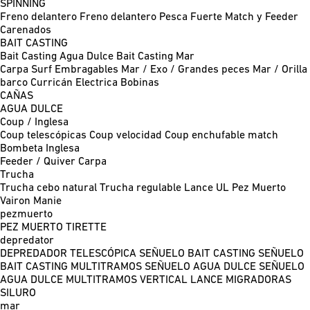
SPINNING
Freno delantero
Freno delantero Pesca Fuerte
Match y Feeder
Carenados
BAIT CASTING
Bait Casting Agua Dulce
Bait Casting Mar
Carpa
Surf
Embragables
Mar / Exo / Grandes peces
Mar / Orilla
barco
Curricán
Electrica
Bobinas
CAÑAS
AGUA DULCE
Coup / Inglesa
Coup telescópicas
Coup velocidad
Coup enchufable match
Bombeta
Inglesa
Feeder / Quiver
Carpa
Trucha
Trucha cebo natural
Trucha regulable
Lance UL
Pez Muerto
Vairon Manie
pezmuerto
PEZ MUERTO
TIRETTE
depredator
DEPREDADOR TELESCÓPICA
SEÑUELO BAIT CASTING
SEÑUELO
BAIT CASTING MULTITRAMOS
SEÑUELO AGUA DULCE
SEÑUELO
AGUA DULCE MULTITRAMOS
VERTICAL
LANCE MIGRADORAS
SILURO
mar