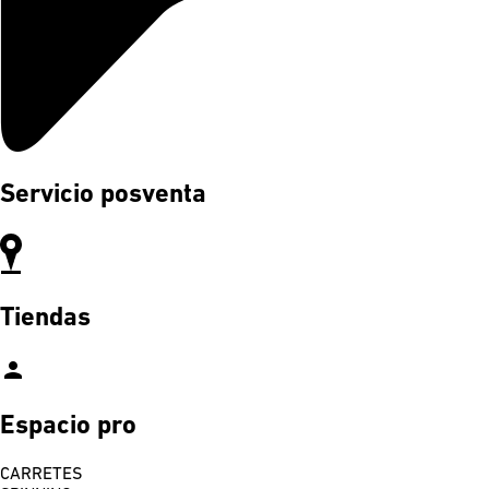
Servicio posventa
Tiendas
person
Espacio pro
CARRETES