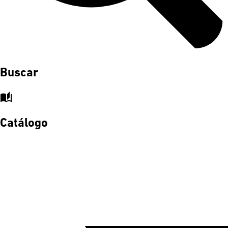
Buscar
auto_stories
Catálogo