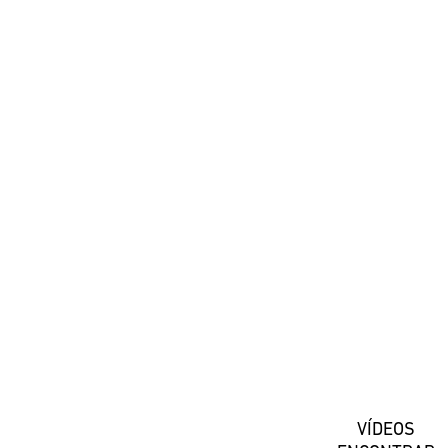
#DaiwaEspana
Suscríbete
VÍDEOS