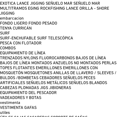
EXOTICA LANCE
JIGGING
SEÑUELO MAR
SEÑUELO MAR
MULTITRAMOS
EGING
ROCKFISHING
LANCE ORILLA - SHORE
JIGGING
embarcacion
FONDO LIGERO
FONDO PESADO
TENYA
CURRICÁN
SURF
SURF-ENCHUFABLE
SURF TELESCÓPICA
PESCA CON FLOTADOR
COMBOS
EQUIPAMIENTO DE LÍNEA
TRENZADOS
NYLONS
FLUOROCARBONOS
BAJOS DE LÍNEA
BAJOS DE LÍNEA MONTADOS
ANZUELOS NO MONTADOS
PERLAS
TOPES FLOTANTES
EMERILLONES
EMERILLONES CON
MOSQUETÓN
MOSQUETONES
ANILLAS DE LLAVERO / SLEEVES /
BULDOS /BOMBETAS
CEBADORES
SEÑUELOS PECES
ARTIFICIALES
SEÑUELOS METÁLICOS
SEÑUELOS BLANDOS
CABEZAS PLOMADAS
JIGS
JIBIONERAS
EQUIPAMIENTO DEL PESCADOR
VADEADORES Y BOTAS
vestimenta
VESTIMENTA
GAFAS
utiles