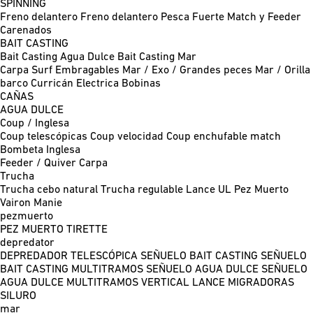
SPINNING
Freno delantero
Freno delantero Pesca Fuerte
Match y Feeder
Carenados
BAIT CASTING
Bait Casting Agua Dulce
Bait Casting Mar
Carpa
Surf
Embragables
Mar / Exo / Grandes peces
Mar / Orilla
barco
Curricán
Electrica
Bobinas
CAÑAS
AGUA DULCE
Coup / Inglesa
Coup telescópicas
Coup velocidad
Coup enchufable match
Bombeta
Inglesa
Feeder / Quiver
Carpa
Trucha
Trucha cebo natural
Trucha regulable
Lance UL
Pez Muerto
Vairon Manie
pezmuerto
PEZ MUERTO
TIRETTE
depredator
DEPREDADOR TELESCÓPICA
SEÑUELO BAIT CASTING
SEÑUELO
BAIT CASTING MULTITRAMOS
SEÑUELO AGUA DULCE
SEÑUELO
AGUA DULCE MULTITRAMOS
VERTICAL
LANCE MIGRADORAS
SILURO
mar