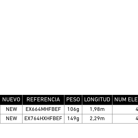
NUEVO
REFERENCIA
PESO
LONGITUD
NUM EL
NEW
EX664MHFBEF
106g
1,98m
NEW
EX764HXHFBEF
149g
2,29m