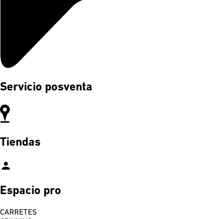
Servicio posventa
Tiendas
person
Espacio pro
CARRETES