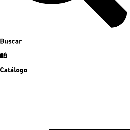
Buscar
auto_stories
Catálogo