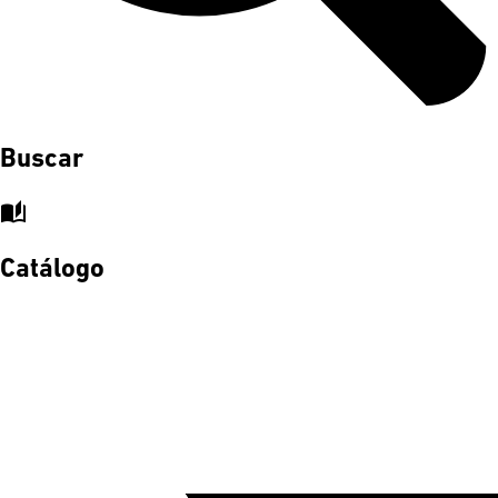
Buscar
auto_stories
Catálogo