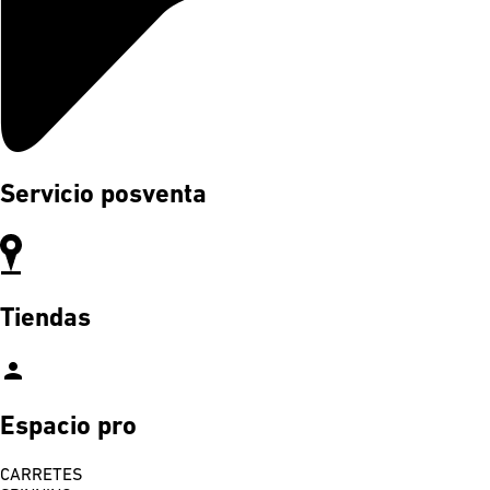
Servicio posventa
Tiendas
person
Espacio pro
CARRETES