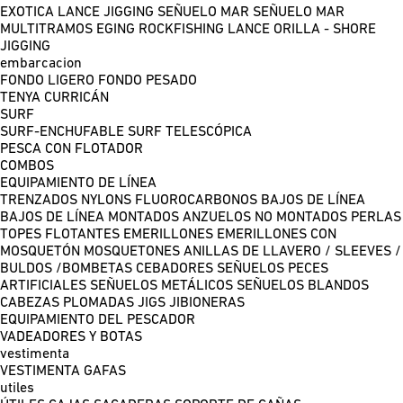
EXOTICA LANCE
JIGGING
SEÑUELO MAR
SEÑUELO MAR
MULTITRAMOS
EGING
ROCKFISHING
LANCE ORILLA - SHORE
JIGGING
embarcacion
FONDO LIGERO
FONDO PESADO
TENYA
CURRICÁN
SURF
SURF-ENCHUFABLE
SURF TELESCÓPICA
PESCA CON FLOTADOR
COMBOS
EQUIPAMIENTO DE LÍNEA
TRENZADOS
NYLONS
FLUOROCARBONOS
BAJOS DE LÍNEA
BAJOS DE LÍNEA MONTADOS
ANZUELOS NO MONTADOS
PERLAS
TOPES FLOTANTES
EMERILLONES
EMERILLONES CON
MOSQUETÓN
MOSQUETONES
ANILLAS DE LLAVERO / SLEEVES /
BULDOS /BOMBETAS
CEBADORES
SEÑUELOS PECES
ARTIFICIALES
SEÑUELOS METÁLICOS
SEÑUELOS BLANDOS
CABEZAS PLOMADAS
JIGS
JIBIONERAS
EQUIPAMIENTO DEL PESCADOR
VADEADORES Y BOTAS
vestimenta
VESTIMENTA
GAFAS
utiles