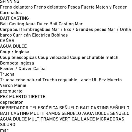
SPINNING
Freno delantero
Freno delantero Pesca Fuerte
Match y Feeder
Carenados
BAIT CASTING
Bait Casting Agua Dulce
Bait Casting Mar
Carpa
Surf
Embragables
Mar / Exo / Grandes peces
Mar / Orilla
barco
Curricán
Electrica
Bobinas
CAÑAS
AGUA DULCE
Coup / Inglesa
Coup telescópicas
Coup velocidad
Coup enchufable match
Bombeta
Inglesa
Feeder / Quiver
Carpa
Trucha
Trucha cebo natural
Trucha regulable
Lance UL
Pez Muerto
Vairon Manie
pezmuerto
PEZ MUERTO
TIRETTE
depredator
DEPREDADOR TELESCÓPICA
SEÑUELO BAIT CASTING
SEÑUELO
BAIT CASTING MULTITRAMOS
SEÑUELO AGUA DULCE
SEÑUELO
AGUA DULCE MULTITRAMOS
VERTICAL
LANCE MIGRADORAS
SILURO
mar