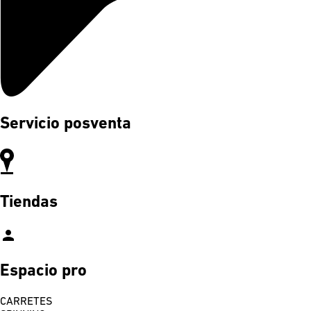
Servicio posventa
Tiendas
person
Espacio pro
CARRETES