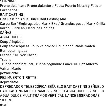
SPINNING
Freno delantero
Freno delantero Pesca Fuerte
Match y Feeder
Carenados
BAIT CASTING
Bait Casting Agua Dulce
Bait Casting Mar
Carpa
Surf
Embragables
Mar / Exo / Grandes peces
Mar / Orilla
barco
Curricán
Electrica
Bobinas
CAÑAS
AGUA DULCE
Coup / Inglesa
Coup telescópicas
Coup velocidad
Coup enchufable match
Bombeta
Inglesa
Feeder / Quiver
Carpa
Trucha
Trucha cebo natural
Trucha regulable
Lance UL
Pez Muerto
Vairon Manie
pezmuerto
PEZ MUERTO
TIRETTE
depredator
DEPREDADOR TELESCÓPICA
SEÑUELO BAIT CASTING
SEÑUELO
BAIT CASTING MULTITRAMOS
SEÑUELO AGUA DULCE
SEÑUELO
AGUA DULCE MULTITRAMOS
VERTICAL
LANCE MIGRADORAS
SILURO
mar