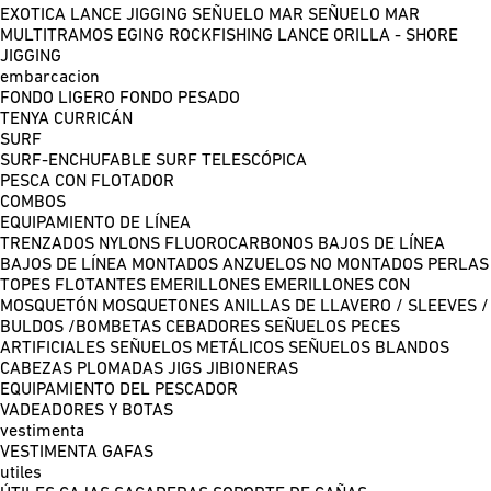
EXOTICA LANCE
JIGGING
SEÑUELO MAR
SEÑUELO MAR
MULTITRAMOS
EGING
ROCKFISHING
LANCE ORILLA - SHORE
JIGGING
embarcacion
FONDO LIGERO
FONDO PESADO
TENYA
CURRICÁN
SURF
SURF-ENCHUFABLE
SURF TELESCÓPICA
PESCA CON FLOTADOR
COMBOS
EQUIPAMIENTO DE LÍNEA
TRENZADOS
NYLONS
FLUOROCARBONOS
BAJOS DE LÍNEA
BAJOS DE LÍNEA MONTADOS
ANZUELOS NO MONTADOS
PERLAS
TOPES FLOTANTES
EMERILLONES
EMERILLONES CON
MOSQUETÓN
MOSQUETONES
ANILLAS DE LLAVERO / SLEEVES /
BULDOS /BOMBETAS
CEBADORES
SEÑUELOS PECES
ARTIFICIALES
SEÑUELOS METÁLICOS
SEÑUELOS BLANDOS
CABEZAS PLOMADAS
JIGS
JIBIONERAS
EQUIPAMIENTO DEL PESCADOR
VADEADORES Y BOTAS
vestimenta
VESTIMENTA
GAFAS
utiles