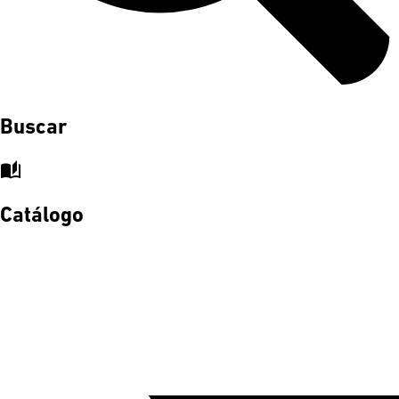
Buscar
auto_stories
Catálogo