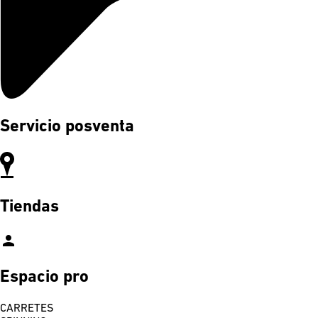
Servicio posventa
Tiendas
person
Espacio pro
CARRETES