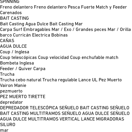
SPINNING
Freno delantero
Freno delantero Pesca Fuerte
Match y Feeder
Carenados
BAIT CASTING
Bait Casting Agua Dulce
Bait Casting Mar
Carpa
Surf
Embragables
Mar / Exo / Grandes peces
Mar / Orilla
barco
Curricán
Electrica
Bobinas
CAÑAS
AGUA DULCE
Coup / Inglesa
Coup telescópicas
Coup velocidad
Coup enchufable match
Bombeta
Inglesa
Feeder / Quiver
Carpa
Trucha
Trucha cebo natural
Trucha regulable
Lance UL
Pez Muerto
Vairon Manie
pezmuerto
PEZ MUERTO
TIRETTE
depredator
DEPREDADOR TELESCÓPICA
SEÑUELO BAIT CASTING
SEÑUELO
BAIT CASTING MULTITRAMOS
SEÑUELO AGUA DULCE
SEÑUELO
AGUA DULCE MULTITRAMOS
VERTICAL
LANCE MIGRADORAS
SILURO
mar