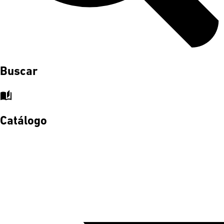
Buscar
auto_stories
Catálogo