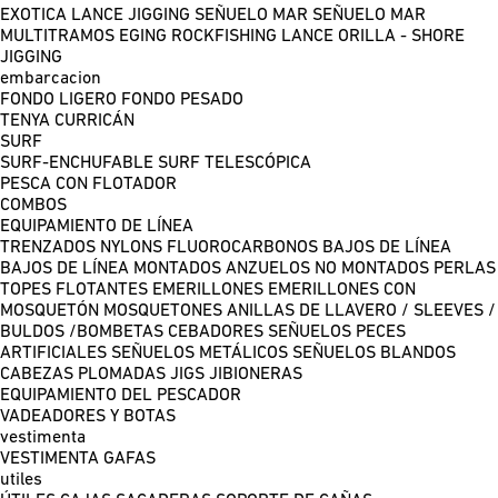
EXOTICA LANCE
JIGGING
SEÑUELO MAR
SEÑUELO MAR
MULTITRAMOS
EGING
ROCKFISHING
LANCE ORILLA - SHORE
JIGGING
embarcacion
FONDO LIGERO
FONDO PESADO
TENYA
CURRICÁN
SURF
SURF-ENCHUFABLE
SURF TELESCÓPICA
PESCA CON FLOTADOR
COMBOS
EQUIPAMIENTO DE LÍNEA
TRENZADOS
NYLONS
FLUOROCARBONOS
BAJOS DE LÍNEA
BAJOS DE LÍNEA MONTADOS
ANZUELOS NO MONTADOS
PERLAS
TOPES FLOTANTES
EMERILLONES
EMERILLONES CON
MOSQUETÓN
MOSQUETONES
ANILLAS DE LLAVERO / SLEEVES /
BULDOS /BOMBETAS
CEBADORES
SEÑUELOS PECES
ARTIFICIALES
SEÑUELOS METÁLICOS
SEÑUELOS BLANDOS
CABEZAS PLOMADAS
JIGS
JIBIONERAS
EQUIPAMIENTO DEL PESCADOR
VADEADORES Y BOTAS
vestimenta
VESTIMENTA
GAFAS
utiles