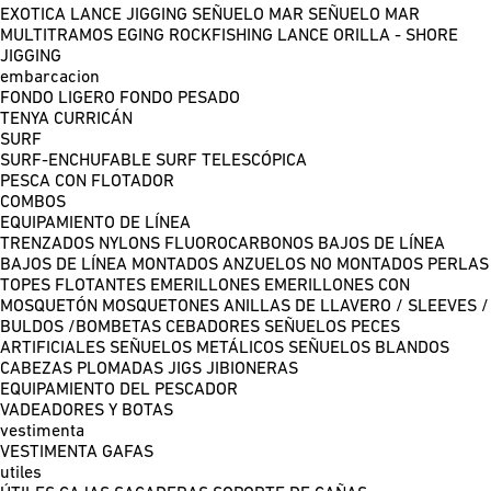
EXOTICA LANCE
JIGGING
SEÑUELO MAR
SEÑUELO MAR
MULTITRAMOS
EGING
ROCKFISHING
LANCE ORILLA - SHORE
JIGGING
embarcacion
FONDO LIGERO
FONDO PESADO
TENYA
CURRICÁN
SURF
SURF-ENCHUFABLE
SURF TELESCÓPICA
PESCA CON FLOTADOR
COMBOS
EQUIPAMIENTO DE LÍNEA
TRENZADOS
NYLONS
FLUOROCARBONOS
BAJOS DE LÍNEA
BAJOS DE LÍNEA MONTADOS
ANZUELOS NO MONTADOS
PERLAS
TOPES FLOTANTES
EMERILLONES
EMERILLONES CON
MOSQUETÓN
MOSQUETONES
ANILLAS DE LLAVERO / SLEEVES /
BULDOS /BOMBETAS
CEBADORES
SEÑUELOS PECES
ARTIFICIALES
SEÑUELOS METÁLICOS
SEÑUELOS BLANDOS
CABEZAS PLOMADAS
JIGS
JIBIONERAS
EQUIPAMIENTO DEL PESCADOR
VADEADORES Y BOTAS
vestimenta
VESTIMENTA
GAFAS
utiles