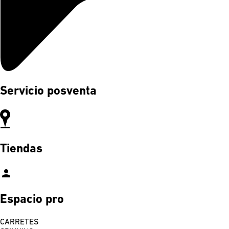
Servicio posventa
Tiendas
person
Espacio pro
CARRETES