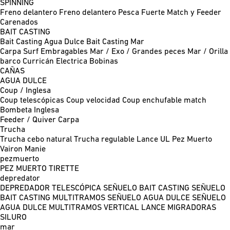
SPINNING
Freno delantero
Freno delantero Pesca Fuerte
Match y Feeder
Carenados
BAIT CASTING
Bait Casting Agua Dulce
Bait Casting Mar
Carpa
Surf
Embragables
Mar / Exo / Grandes peces
Mar / Orilla
barco
Curricán
Electrica
Bobinas
CAÑAS
AGUA DULCE
Coup / Inglesa
Coup telescópicas
Coup velocidad
Coup enchufable match
Bombeta
Inglesa
Feeder / Quiver
Carpa
Trucha
Trucha cebo natural
Trucha regulable
Lance UL
Pez Muerto
Vairon Manie
pezmuerto
PEZ MUERTO
TIRETTE
depredator
DEPREDADOR TELESCÓPICA
SEÑUELO BAIT CASTING
SEÑUELO
BAIT CASTING MULTITRAMOS
SEÑUELO AGUA DULCE
SEÑUELO
AGUA DULCE MULTITRAMOS
VERTICAL
LANCE MIGRADORAS
SILURO
mar