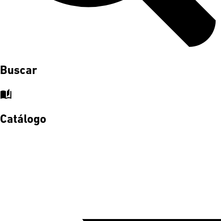
Buscar
auto_stories
Catálogo