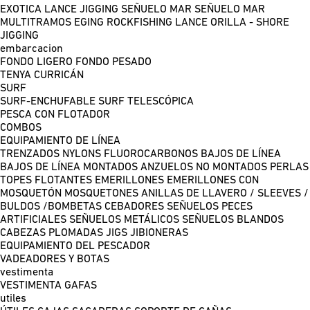
EXOTICA LANCE
JIGGING
SEÑUELO MAR
SEÑUELO MAR
MULTITRAMOS
EGING
ROCKFISHING
LANCE ORILLA - SHORE
JIGGING
embarcacion
FONDO LIGERO
FONDO PESADO
TENYA
CURRICÁN
SURF
SURF-ENCHUFABLE
SURF TELESCÓPICA
PESCA CON FLOTADOR
COMBOS
EQUIPAMIENTO DE LÍNEA
TRENZADOS
NYLONS
FLUOROCARBONOS
BAJOS DE LÍNEA
BAJOS DE LÍNEA MONTADOS
ANZUELOS NO MONTADOS
PERLAS
TOPES FLOTANTES
EMERILLONES
EMERILLONES CON
MOSQUETÓN
MOSQUETONES
ANILLAS DE LLAVERO / SLEEVES /
BULDOS /BOMBETAS
CEBADORES
SEÑUELOS PECES
ARTIFICIALES
SEÑUELOS METÁLICOS
SEÑUELOS BLANDOS
CABEZAS PLOMADAS
JIGS
JIBIONERAS
EQUIPAMIENTO DEL PESCADOR
VADEADORES Y BOTAS
vestimenta
VESTIMENTA
GAFAS
utiles