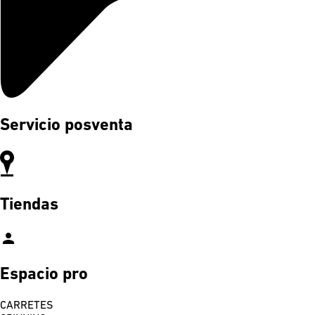
Servicio posventa
Tiendas
person
Espacio pro
CARRETES