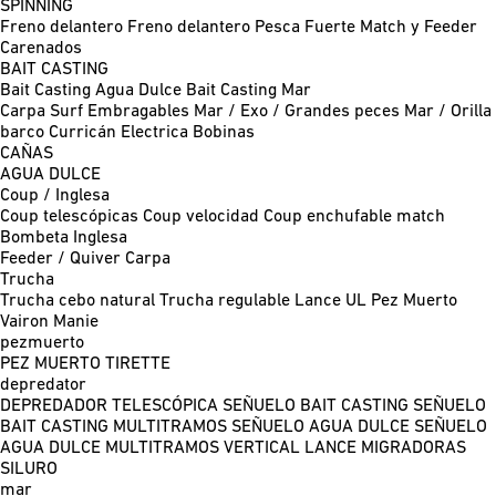
SPINNING
Freno delantero
Freno delantero Pesca Fuerte
Match y Feeder
Carenados
BAIT CASTING
Bait Casting Agua Dulce
Bait Casting Mar
Carpa
Surf
Embragables
Mar / Exo / Grandes peces
Mar / Orilla
barco
Curricán
Electrica
Bobinas
CAÑAS
AGUA DULCE
Coup / Inglesa
Coup telescópicas
Coup velocidad
Coup enchufable match
Bombeta
Inglesa
Feeder / Quiver
Carpa
Trucha
Trucha cebo natural
Trucha regulable
Lance UL
Pez Muerto
Vairon Manie
pezmuerto
PEZ MUERTO
TIRETTE
depredator
DEPREDADOR TELESCÓPICA
SEÑUELO BAIT CASTING
SEÑUELO
BAIT CASTING MULTITRAMOS
SEÑUELO AGUA DULCE
SEÑUELO
AGUA DULCE MULTITRAMOS
VERTICAL
LANCE MIGRADORAS
SILURO
mar