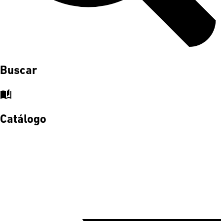
Buscar
auto_stories
Catálogo