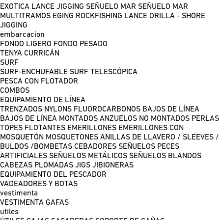
EXOTICA LANCE
JIGGING
SEÑUELO MAR
SEÑUELO MAR
MULTITRAMOS
EGING
ROCKFISHING
LANCE ORILLA - SHORE
JIGGING
embarcacion
FONDO LIGERO
FONDO PESADO
TENYA
CURRICÁN
SURF
SURF-ENCHUFABLE
SURF TELESCÓPICA
PESCA CON FLOTADOR
COMBOS
EQUIPAMIENTO DE LÍNEA
TRENZADOS
NYLONS
FLUOROCARBONOS
BAJOS DE LÍNEA
BAJOS DE LÍNEA MONTADOS
ANZUELOS NO MONTADOS
PERLAS
TOPES FLOTANTES
EMERILLONES
EMERILLONES CON
MOSQUETÓN
MOSQUETONES
ANILLAS DE LLAVERO / SLEEVES /
BULDOS /BOMBETAS
CEBADORES
SEÑUELOS PECES
ARTIFICIALES
SEÑUELOS METÁLICOS
SEÑUELOS BLANDOS
CABEZAS PLOMADAS
JIGS
JIBIONERAS
EQUIPAMIENTO DEL PESCADOR
VADEADORES Y BOTAS
vestimenta
VESTIMENTA
GAFAS
utiles