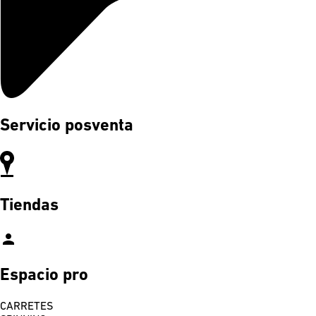
Servicio posventa
Tiendas
person
Espacio pro
CARRETES