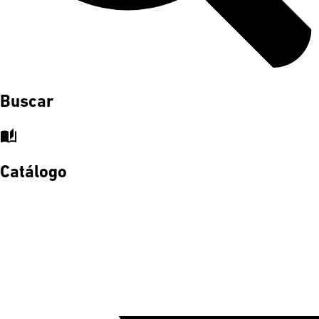
Buscar
auto_stories
Catálogo