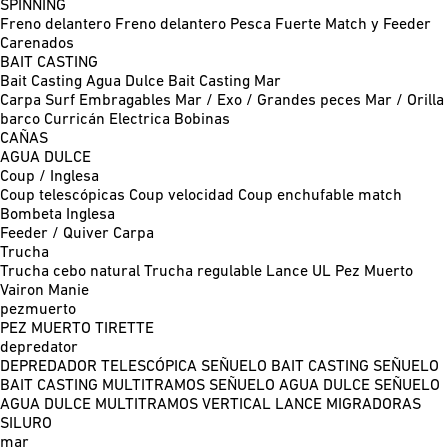
SPINNING
Freno delantero
Freno delantero Pesca Fuerte
Match y Feeder
Carenados
BAIT CASTING
Bait Casting Agua Dulce
Bait Casting Mar
Carpa
Surf
Embragables
Mar / Exo / Grandes peces
Mar / Orilla
barco
Curricán
Electrica
Bobinas
CAÑAS
AGUA DULCE
Coup / Inglesa
Coup telescópicas
Coup velocidad
Coup enchufable match
Bombeta
Inglesa
Feeder / Quiver
Carpa
Trucha
Trucha cebo natural
Trucha regulable
Lance UL
Pez Muerto
Vairon Manie
pezmuerto
PEZ MUERTO
TIRETTE
depredator
DEPREDADOR TELESCÓPICA
SEÑUELO BAIT CASTING
SEÑUELO
BAIT CASTING MULTITRAMOS
SEÑUELO AGUA DULCE
SEÑUELO
AGUA DULCE MULTITRAMOS
VERTICAL
LANCE MIGRADORAS
SILURO
mar