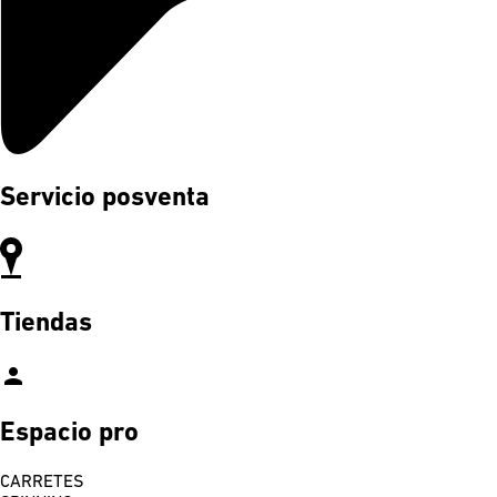
Servicio posventa
Tiendas
person
Espacio pro
CARRETES