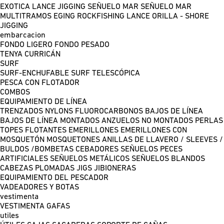
EXOTICA LANCE
JIGGING
SEÑUELO MAR
SEÑUELO MAR
MULTITRAMOS
EGING
ROCKFISHING
LANCE ORILLA - SHORE
JIGGING
embarcacion
FONDO LIGERO
FONDO PESADO
TENYA
CURRICÁN
SURF
SURF-ENCHUFABLE
SURF TELESCÓPICA
PESCA CON FLOTADOR
COMBOS
EQUIPAMIENTO DE LÍNEA
TRENZADOS
NYLONS
FLUOROCARBONOS
BAJOS DE LÍNEA
BAJOS DE LÍNEA MONTADOS
ANZUELOS NO MONTADOS
PERLAS
TOPES FLOTANTES
EMERILLONES
EMERILLONES CON
MOSQUETÓN
MOSQUETONES
ANILLAS DE LLAVERO / SLEEVES /
BULDOS /BOMBETAS
CEBADORES
SEÑUELOS PECES
ARTIFICIALES
SEÑUELOS METÁLICOS
SEÑUELOS BLANDOS
CABEZAS PLOMADAS
JIGS
JIBIONERAS
EQUIPAMIENTO DEL PESCADOR
VADEADORES Y BOTAS
vestimenta
VESTIMENTA
GAFAS
utiles