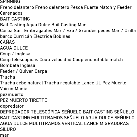
SPINNING
Freno delantero
Freno delantero Pesca Fuerte
Match y Feeder
Carenados
BAIT CASTING
Bait Casting Agua Dulce
Bait Casting Mar
Carpa
Surf
Embragables
Mar / Exo / Grandes peces
Mar / Orilla
barco
Curricán
Electrica
Bobinas
CAÑAS
AGUA DULCE
Coup / Inglesa
Coup telescópicas
Coup velocidad
Coup enchufable match
Bombeta
Inglesa
Feeder / Quiver
Carpa
Trucha
Trucha cebo natural
Trucha regulable
Lance UL
Pez Muerto
Vairon Manie
pezmuerto
PEZ MUERTO
TIRETTE
depredator
DEPREDADOR TELESCÓPICA
SEÑUELO BAIT CASTING
SEÑUELO
BAIT CASTING MULTITRAMOS
SEÑUELO AGUA DULCE
SEÑUELO
AGUA DULCE MULTITRAMOS
VERTICAL
LANCE MIGRADORAS
SILURO
mar