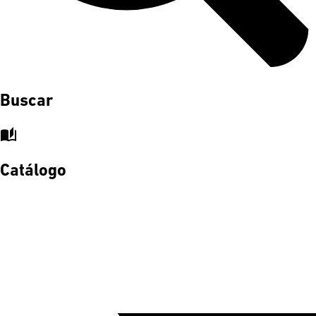
Buscar
auto_stories
Catálogo