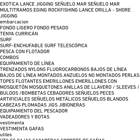
EXOTICA LANCE
JIGGING
SEÑUELO MAR
SEÑUELO MAR
MULTITRAMOS
EGING
ROCKFISHING
LANCE ORILLA - SHORE
JIGGING
embarcacion
FONDO LIGERO
FONDO PESADO
TENYA
CURRICÁN
SURF
SURF-ENCHUFABLE
SURF TELESCÓPICA
PESCA CON FLOTADOR
COMBOS
EQUIPAMIENTO DE LÍNEA
TRENZADOS
NYLONS
FLUOROCARBONOS
BAJOS DE LÍNEA
BAJOS DE LÍNEA MONTADOS
ANZUELOS NO MONTADOS
PERLAS
TOPES FLOTANTES
EMERILLONES
EMERILLONES CON
MOSQUETÓN
MOSQUETONES
ANILLAS DE LLAVERO / SLEEVES /
BULDOS /BOMBETAS
CEBADORES
SEÑUELOS PECES
ARTIFICIALES
SEÑUELOS METÁLICOS
SEÑUELOS BLANDOS
CABEZAS PLOMADAS
JIGS
JIBIONERAS
EQUIPAMIENTO DEL PESCADOR
VADEADORES Y BOTAS
vestimenta
VESTIMENTA
GAFAS
utiles