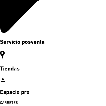
Servicio posventa
Tiendas
person
Espacio pro
CARRETES