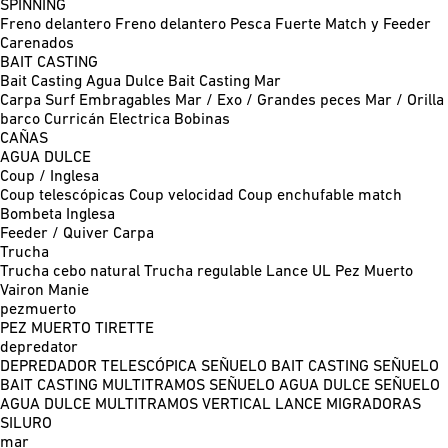
SPINNING
Freno delantero
Freno delantero Pesca Fuerte
Match y Feeder
Carenados
BAIT CASTING
Bait Casting Agua Dulce
Bait Casting Mar
Carpa
Surf
Embragables
Mar / Exo / Grandes peces
Mar / Orilla
barco
Curricán
Electrica
Bobinas
CAÑAS
AGUA DULCE
Coup / Inglesa
Coup telescópicas
Coup velocidad
Coup enchufable match
Bombeta
Inglesa
Feeder / Quiver
Carpa
Trucha
Trucha cebo natural
Trucha regulable
Lance UL
Pez Muerto
Vairon Manie
pezmuerto
PEZ MUERTO
TIRETTE
depredator
DEPREDADOR TELESCÓPICA
SEÑUELO BAIT CASTING
SEÑUELO
BAIT CASTING MULTITRAMOS
SEÑUELO AGUA DULCE
SEÑUELO
AGUA DULCE MULTITRAMOS
VERTICAL
LANCE MIGRADORAS
SILURO
mar