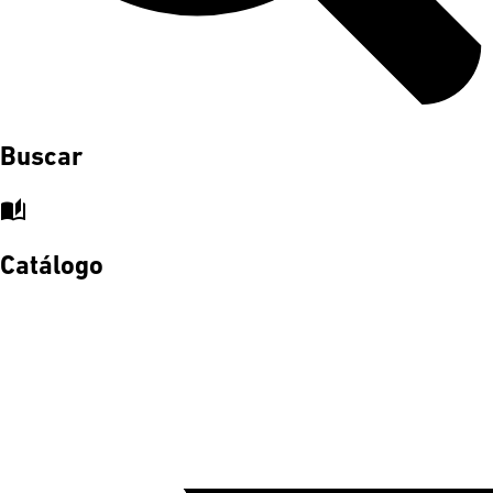
Buscar
auto_stories
Catálogo