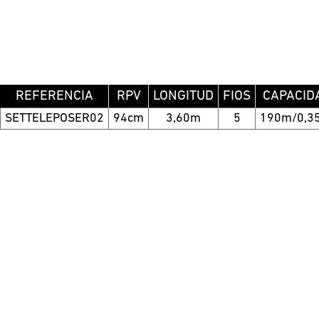
REFERENCIA
RPV
LONGITUD
FIOS
CAPACID
SETTELEPOSER02
94cm
3,60m
5
190m/0,