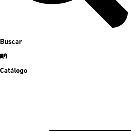
Buscar
auto_stories
Catálogo