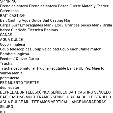
SPINNING
Freno delantero
Freno delantero Pesca Fuerte
Match y Feeder
Carenados
BAIT CASTING
Bait Casting Agua Dulce
Bait Casting Mar
Carpa
Surf
Embragables
Mar / Exo / Grandes peces
Mar / Orilla
barco
Curricán
Electrica
Bobinas
CAÑAS
AGUA DULCE
Coup / Inglesa
Coup telescópicas
Coup velocidad
Coup enchufable match
Bombeta
Inglesa
Feeder / Quiver
Carpa
Trucha
Trucha cebo natural
Trucha regulable
Lance UL
Pez Muerto
Vairon Manie
pezmuerto
PEZ MUERTO
TIRETTE
depredator
DEPREDADOR TELESCÓPICA
SEÑUELO BAIT CASTING
SEÑUELO
BAIT CASTING MULTITRAMOS
SEÑUELO AGUA DULCE
SEÑUELO
AGUA DULCE MULTITRAMOS
VERTICAL
LANCE MIGRADORAS
SILURO
mar