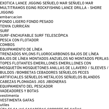
EXOTICA LANCE
JIGGING
SEÑUELO MAR
SEÑUELO MAR
MULTITRAMOS
EGING
ROCKFISHING
LANCE ORILLA - SHORE
JIGGING
embarcacion
FONDO LIGERO
FONDO PESADO
TENYA
CURRICÁN
SURF
SURF-ENCHUFABLE
SURF TELESCÓPICA
PESCA CON FLOTADOR
COMBOS
EQUIPAMIENTO DE LÍNEA
TRENZADOS
NYLONS
FLUOROCARBONOS
BAJOS DE LÍNEA
BAJOS DE LÍNEA MONTADOS
ANZUELOS NO MONTADOS
PERLAS
TOPES FLOTANTES
EMERILLONES
EMERILLONES CON
MOSQUETÓN
MOSQUETONES
ANILLAS DE LLAVERO / SLEEVES /
BULDOS /BOMBETAS
CEBADORES
SEÑUELOS PECES
ARTIFICIALES
SEÑUELOS METÁLICOS
SEÑUELOS BLANDOS
CABEZAS PLOMADAS
JIGS
JIBIONERAS
EQUIPAMIENTO DEL PESCADOR
VADEADORES Y BOTAS
vestimenta
VESTIMENTA
GAFAS
utiles