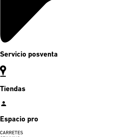
Servicio posventa
Tiendas
person
Espacio pro
CARRETES