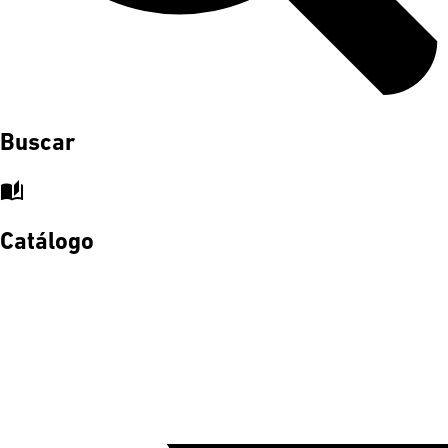
Buscar
auto_stories
Catálogo