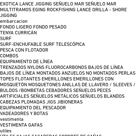
EXOTICA LANCE
JIGGING
SEÑUELO MAR
SEÑUELO MAR
MULTITRAMOS
EGING
ROCKFISHING
LANCE ORILLA - SHORE
JIGGING
embarcacion
FONDO LIGERO
FONDO PESADO
TENYA
CURRICÁN
SURF
SURF-ENCHUFABLE
SURF TELESCÓPICA
PESCA CON FLOTADOR
COMBOS
EQUIPAMIENTO DE LÍNEA
TRENZADOS
NYLONS
FLUOROCARBONOS
BAJOS DE LÍNEA
BAJOS DE LÍNEA MONTADOS
ANZUELOS NO MONTADOS
PERLAS
TOPES FLOTANTES
EMERILLONES
EMERILLONES CON
MOSQUETÓN
MOSQUETONES
ANILLAS DE LLAVERO / SLEEVES /
BULDOS /BOMBETAS
CEBADORES
SEÑUELOS PECES
ARTIFICIALES
SEÑUELOS METÁLICOS
SEÑUELOS BLANDOS
CABEZAS PLOMADAS
JIGS
JIBIONERAS
EQUIPAMIENTO DEL PESCADOR
VADEADORES Y BOTAS
vestimenta
VESTIMENTA
GAFAS
utiles