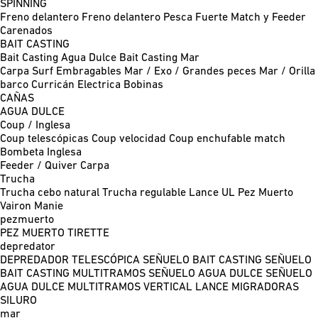
SPINNING
Freno delantero
Freno delantero Pesca Fuerte
Match y Feeder
Carenados
BAIT CASTING
Bait Casting Agua Dulce
Bait Casting Mar
Carpa
Surf
Embragables
Mar / Exo / Grandes peces
Mar / Orilla
barco
Curricán
Electrica
Bobinas
CAÑAS
AGUA DULCE
Coup / Inglesa
Coup telescópicas
Coup velocidad
Coup enchufable match
Bombeta
Inglesa
Feeder / Quiver
Carpa
Trucha
Trucha cebo natural
Trucha regulable
Lance UL
Pez Muerto
Vairon Manie
pezmuerto
PEZ MUERTO
TIRETTE
depredator
DEPREDADOR TELESCÓPICA
SEÑUELO BAIT CASTING
SEÑUELO
BAIT CASTING MULTITRAMOS
SEÑUELO AGUA DULCE
SEÑUELO
AGUA DULCE MULTITRAMOS
VERTICAL
LANCE MIGRADORAS
SILURO
mar