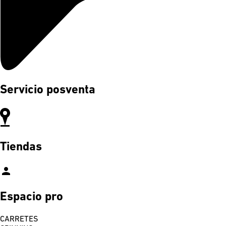
Servicio posventa
Tiendas
person
Espacio pro
CARRETES