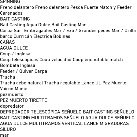
SPINNING
Freno delantero
Freno delantero Pesca Fuerte
Match y Feeder
Carenados
BAIT CASTING
Bait Casting Agua Dulce
Bait Casting Mar
Carpa
Surf
Embragables
Mar / Exo / Grandes peces
Mar / Orilla
barco
Curricán
Electrica
Bobinas
CAÑAS
AGUA DULCE
Coup / Inglesa
Coup telescópicas
Coup velocidad
Coup enchufable match
Bombeta
Inglesa
Feeder / Quiver
Carpa
Trucha
Trucha cebo natural
Trucha regulable
Lance UL
Pez Muerto
Vairon Manie
pezmuerto
PEZ MUERTO
TIRETTE
depredator
DEPREDADOR TELESCÓPICA
SEÑUELO BAIT CASTING
SEÑUELO
BAIT CASTING MULTITRAMOS
SEÑUELO AGUA DULCE
SEÑUELO
AGUA DULCE MULTITRAMOS
VERTICAL
LANCE MIGRADORAS
SILURO
mar