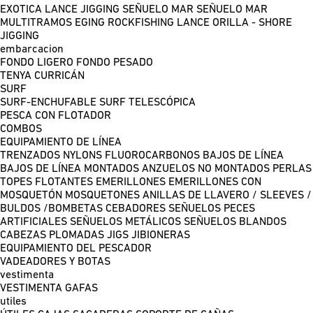
EXOTICA LANCE
JIGGING
SEÑUELO MAR
SEÑUELO MAR
MULTITRAMOS
EGING
ROCKFISHING
LANCE ORILLA - SHORE
JIGGING
embarcacion
FONDO LIGERO
FONDO PESADO
TENYA
CURRICÁN
SURF
SURF-ENCHUFABLE
SURF TELESCÓPICA
PESCA CON FLOTADOR
COMBOS
EQUIPAMIENTO DE LÍNEA
TRENZADOS
NYLONS
FLUOROCARBONOS
BAJOS DE LÍNEA
BAJOS DE LÍNEA MONTADOS
ANZUELOS NO MONTADOS
PERLAS
TOPES FLOTANTES
EMERILLONES
EMERILLONES CON
MOSQUETÓN
MOSQUETONES
ANILLAS DE LLAVERO / SLEEVES /
BULDOS /BOMBETAS
CEBADORES
SEÑUELOS PECES
ARTIFICIALES
SEÑUELOS METÁLICOS
SEÑUELOS BLANDOS
CABEZAS PLOMADAS
JIGS
JIBIONERAS
EQUIPAMIENTO DEL PESCADOR
VADEADORES Y BOTAS
vestimenta
VESTIMENTA
GAFAS
utiles