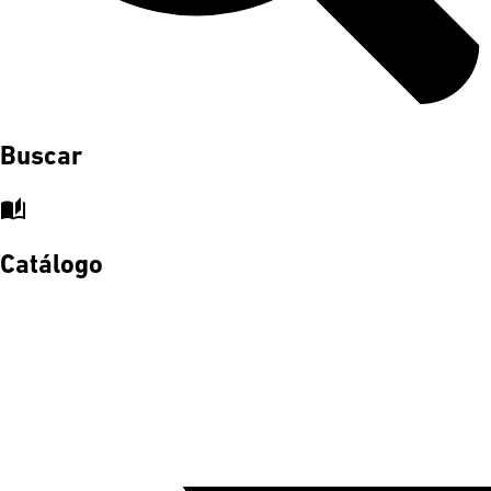
Buscar
auto_stories
Catálogo