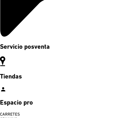
Servicio posventa
Tiendas
person
Espacio pro
CARRETES