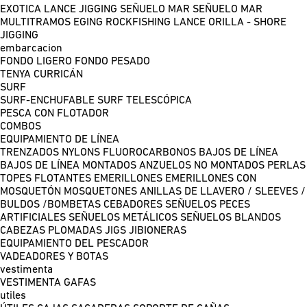
EXOTICA LANCE
JIGGING
SEÑUELO MAR
SEÑUELO MAR
MULTITRAMOS
EGING
ROCKFISHING
LANCE ORILLA - SHORE
JIGGING
embarcacion
FONDO LIGERO
FONDO PESADO
TENYA
CURRICÁN
SURF
SURF-ENCHUFABLE
SURF TELESCÓPICA
PESCA CON FLOTADOR
COMBOS
EQUIPAMIENTO DE LÍNEA
TRENZADOS
NYLONS
FLUOROCARBONOS
BAJOS DE LÍNEA
BAJOS DE LÍNEA MONTADOS
ANZUELOS NO MONTADOS
PERLAS
TOPES FLOTANTES
EMERILLONES
EMERILLONES CON
MOSQUETÓN
MOSQUETONES
ANILLAS DE LLAVERO / SLEEVES /
BULDOS /BOMBETAS
CEBADORES
SEÑUELOS PECES
ARTIFICIALES
SEÑUELOS METÁLICOS
SEÑUELOS BLANDOS
CABEZAS PLOMADAS
JIGS
JIBIONERAS
EQUIPAMIENTO DEL PESCADOR
VADEADORES Y BOTAS
vestimenta
VESTIMENTA
GAFAS
utiles