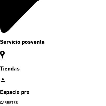
Servicio posventa
Tiendas
person
Espacio pro
CARRETES