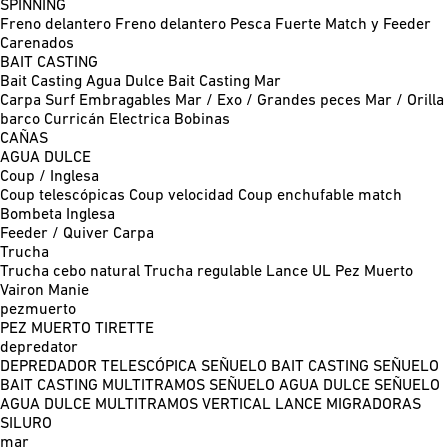
SPINNING
Freno delantero
Freno delantero Pesca Fuerte
Match y Feeder
Carenados
BAIT CASTING
Bait Casting Agua Dulce
Bait Casting Mar
Carpa
Surf
Embragables
Mar / Exo / Grandes peces
Mar / Orilla
barco
Curricán
Electrica
Bobinas
CAÑAS
AGUA DULCE
Coup / Inglesa
Coup telescópicas
Coup velocidad
Coup enchufable match
Bombeta
Inglesa
Feeder / Quiver
Carpa
Trucha
Trucha cebo natural
Trucha regulable
Lance UL
Pez Muerto
Vairon Manie
pezmuerto
PEZ MUERTO
TIRETTE
depredator
DEPREDADOR TELESCÓPICA
SEÑUELO BAIT CASTING
SEÑUELO
BAIT CASTING MULTITRAMOS
SEÑUELO AGUA DULCE
SEÑUELO
AGUA DULCE MULTITRAMOS
VERTICAL
LANCE MIGRADORAS
SILURO
mar