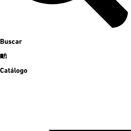
Buscar
auto_stories
Catálogo