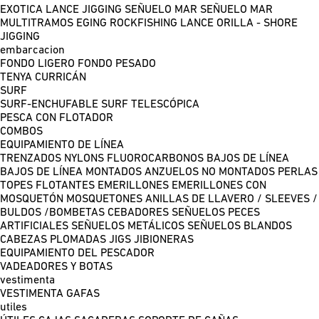
EXOTICA LANCE
JIGGING
SEÑUELO MAR
SEÑUELO MAR
MULTITRAMOS
EGING
ROCKFISHING
LANCE ORILLA - SHORE
JIGGING
embarcacion
FONDO LIGERO
FONDO PESADO
TENYA
CURRICÁN
SURF
SURF-ENCHUFABLE
SURF TELESCÓPICA
PESCA CON FLOTADOR
COMBOS
EQUIPAMIENTO DE LÍNEA
TRENZADOS
NYLONS
FLUOROCARBONOS
BAJOS DE LÍNEA
BAJOS DE LÍNEA MONTADOS
ANZUELOS NO MONTADOS
PERLAS
TOPES FLOTANTES
EMERILLONES
EMERILLONES CON
MOSQUETÓN
MOSQUETONES
ANILLAS DE LLAVERO / SLEEVES /
BULDOS /BOMBETAS
CEBADORES
SEÑUELOS PECES
ARTIFICIALES
SEÑUELOS METÁLICOS
SEÑUELOS BLANDOS
CABEZAS PLOMADAS
JIGS
JIBIONERAS
EQUIPAMIENTO DEL PESCADOR
VADEADORES Y BOTAS
vestimenta
VESTIMENTA
GAFAS
utiles