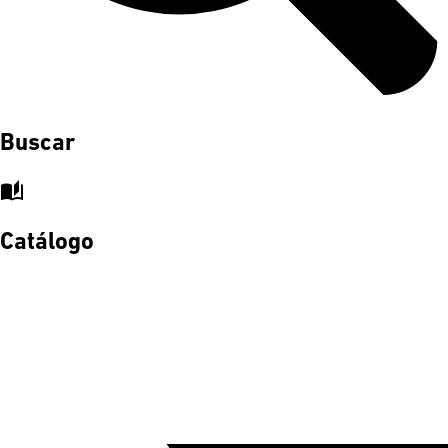
Buscar
auto_stories
Catálogo