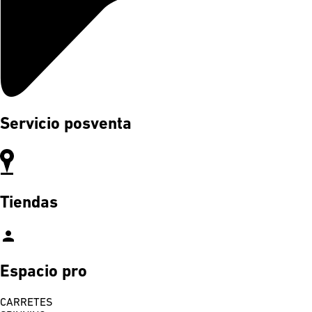
Servicio posventa
Tiendas
person
Espacio pro
CARRETES