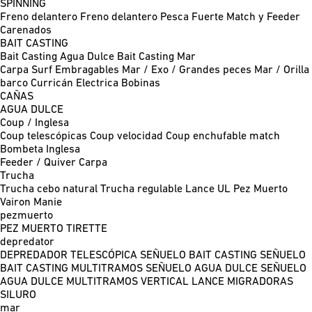
SPINNING
Freno delantero
Freno delantero Pesca Fuerte
Match y Feeder
Carenados
BAIT CASTING
Bait Casting Agua Dulce
Bait Casting Mar
Carpa
Surf
Embragables
Mar / Exo / Grandes peces
Mar / Orilla
barco
Curricán
Electrica
Bobinas
CAÑAS
AGUA DULCE
Coup / Inglesa
Coup telescópicas
Coup velocidad
Coup enchufable match
Bombeta
Inglesa
Feeder / Quiver
Carpa
Trucha
Trucha cebo natural
Trucha regulable
Lance UL
Pez Muerto
Vairon Manie
pezmuerto
PEZ MUERTO
TIRETTE
depredator
DEPREDADOR TELESCÓPICA
SEÑUELO BAIT CASTING
SEÑUELO
BAIT CASTING MULTITRAMOS
SEÑUELO AGUA DULCE
SEÑUELO
AGUA DULCE MULTITRAMOS
VERTICAL
LANCE MIGRADORAS
SILURO
mar