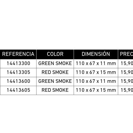
REFERENCIA
COLOR
DIMENSIÓN
PREC
14413300
GREEN SMOKE
110 x 67 x 11 mm
15,90
14413305
RED SMOKE
110 x 67 x 15 mm
15,90
14413600
GREEN SMOKE
110 x 67 x 11 mm
15,90
14413605
RED SMOKE
110 x 67 x 15 mm
15,90