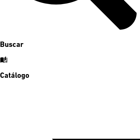
Buscar
auto_stories
Catálogo