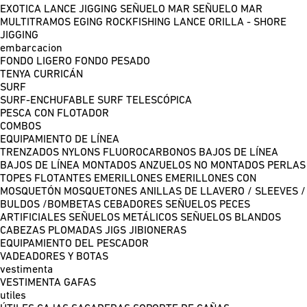
EXOTICA LANCE
JIGGING
SEÑUELO MAR
SEÑUELO MAR
MULTITRAMOS
EGING
ROCKFISHING
LANCE ORILLA - SHORE
JIGGING
embarcacion
FONDO LIGERO
FONDO PESADO
TENYA
CURRICÁN
SURF
SURF-ENCHUFABLE
SURF TELESCÓPICA
PESCA CON FLOTADOR
COMBOS
EQUIPAMIENTO DE LÍNEA
TRENZADOS
NYLONS
FLUOROCARBONOS
BAJOS DE LÍNEA
BAJOS DE LÍNEA MONTADOS
ANZUELOS NO MONTADOS
PERLAS
TOPES FLOTANTES
EMERILLONES
EMERILLONES CON
MOSQUETÓN
MOSQUETONES
ANILLAS DE LLAVERO / SLEEVES /
BULDOS /BOMBETAS
CEBADORES
SEÑUELOS PECES
ARTIFICIALES
SEÑUELOS METÁLICOS
SEÑUELOS BLANDOS
CABEZAS PLOMADAS
JIGS
JIBIONERAS
EQUIPAMIENTO DEL PESCADOR
VADEADORES Y BOTAS
vestimenta
VESTIMENTA
GAFAS
utiles