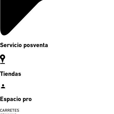
Servicio posventa
Tiendas
person
Espacio pro
CARRETES