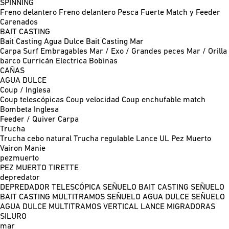
SPINNING
Freno delantero
Freno delantero Pesca Fuerte
Match y Feeder
Carenados
BAIT CASTING
Bait Casting Agua Dulce
Bait Casting Mar
Carpa
Surf
Embragables
Mar / Exo / Grandes peces
Mar / Orilla
barco
Curricán
Electrica
Bobinas
CAÑAS
AGUA DULCE
Coup / Inglesa
Coup telescópicas
Coup velocidad
Coup enchufable match
Bombeta
Inglesa
Feeder / Quiver
Carpa
Trucha
Trucha cebo natural
Trucha regulable
Lance UL
Pez Muerto
Vairon Manie
pezmuerto
PEZ MUERTO
TIRETTE
depredator
DEPREDADOR TELESCÓPICA
SEÑUELO BAIT CASTING
SEÑUELO
BAIT CASTING MULTITRAMOS
SEÑUELO AGUA DULCE
SEÑUELO
AGUA DULCE MULTITRAMOS
VERTICAL
LANCE MIGRADORAS
SILURO
mar