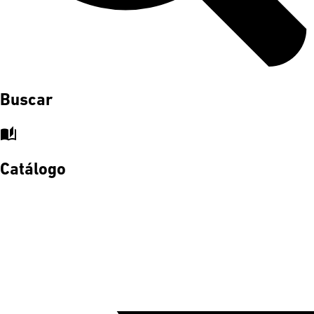
Buscar
auto_stories
Catálogo