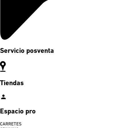
Servicio posventa
Tiendas
person
Espacio pro
CARRETES