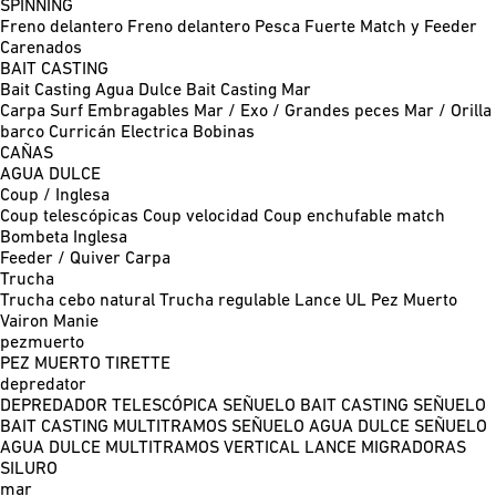
SPINNING
Freno delantero
Freno delantero Pesca Fuerte
Match y Feeder
Carenados
BAIT CASTING
Bait Casting Agua Dulce
Bait Casting Mar
Carpa
Surf
Embragables
Mar / Exo / Grandes peces
Mar / Orilla
barco
Curricán
Electrica
Bobinas
CAÑAS
AGUA DULCE
Coup / Inglesa
Coup telescópicas
Coup velocidad
Coup enchufable match
Bombeta
Inglesa
Feeder / Quiver
Carpa
Trucha
Trucha cebo natural
Trucha regulable
Lance UL
Pez Muerto
Vairon Manie
pezmuerto
PEZ MUERTO
TIRETTE
depredator
DEPREDADOR TELESCÓPICA
SEÑUELO BAIT CASTING
SEÑUELO
BAIT CASTING MULTITRAMOS
SEÑUELO AGUA DULCE
SEÑUELO
AGUA DULCE MULTITRAMOS
VERTICAL
LANCE MIGRADORAS
SILURO
mar