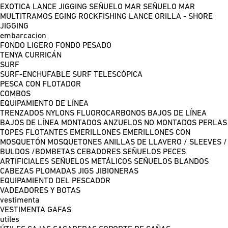
EXOTICA LANCE
JIGGING
SEÑUELO MAR
SEÑUELO MAR
MULTITRAMOS
EGING
ROCKFISHING
LANCE ORILLA - SHORE
JIGGING
embarcacion
FONDO LIGERO
FONDO PESADO
TENYA
CURRICÁN
SURF
SURF-ENCHUFABLE
SURF TELESCÓPICA
PESCA CON FLOTADOR
COMBOS
EQUIPAMIENTO DE LÍNEA
TRENZADOS
NYLONS
FLUOROCARBONOS
BAJOS DE LÍNEA
BAJOS DE LÍNEA MONTADOS
ANZUELOS NO MONTADOS
PERLAS
TOPES FLOTANTES
EMERILLONES
EMERILLONES CON
MOSQUETÓN
MOSQUETONES
ANILLAS DE LLAVERO / SLEEVES /
BULDOS /BOMBETAS
CEBADORES
SEÑUELOS PECES
ARTIFICIALES
SEÑUELOS METÁLICOS
SEÑUELOS BLANDOS
CABEZAS PLOMADAS
JIGS
JIBIONERAS
EQUIPAMIENTO DEL PESCADOR
VADEADORES Y BOTAS
vestimenta
VESTIMENTA
GAFAS
utiles