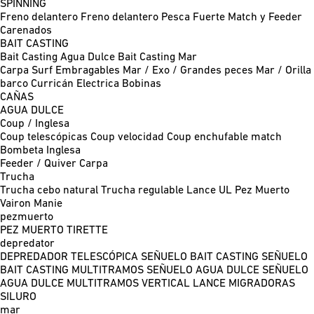
SPINNING
Freno delantero
Freno delantero Pesca Fuerte
Match y Feeder
Carenados
BAIT CASTING
Bait Casting Agua Dulce
Bait Casting Mar
Carpa
Surf
Embragables
Mar / Exo / Grandes peces
Mar / Orilla
barco
Curricán
Electrica
Bobinas
CAÑAS
AGUA DULCE
Coup / Inglesa
Coup telescópicas
Coup velocidad
Coup enchufable match
Bombeta
Inglesa
Feeder / Quiver
Carpa
Trucha
Trucha cebo natural
Trucha regulable
Lance UL
Pez Muerto
Vairon Manie
pezmuerto
PEZ MUERTO
TIRETTE
depredator
DEPREDADOR TELESCÓPICA
SEÑUELO BAIT CASTING
SEÑUELO
BAIT CASTING MULTITRAMOS
SEÑUELO AGUA DULCE
SEÑUELO
AGUA DULCE MULTITRAMOS
VERTICAL
LANCE MIGRADORAS
SILURO
mar