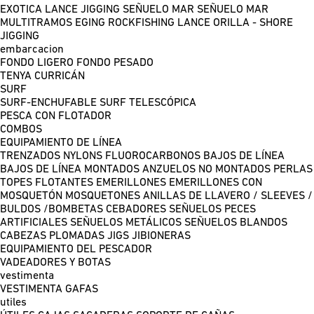
EXOTICA LANCE
JIGGING
SEÑUELO MAR
SEÑUELO MAR
MULTITRAMOS
EGING
ROCKFISHING
LANCE ORILLA - SHORE
JIGGING
embarcacion
FONDO LIGERO
FONDO PESADO
TENYA
CURRICÁN
SURF
SURF-ENCHUFABLE
SURF TELESCÓPICA
PESCA CON FLOTADOR
COMBOS
EQUIPAMIENTO DE LÍNEA
TRENZADOS
NYLONS
FLUOROCARBONOS
BAJOS DE LÍNEA
BAJOS DE LÍNEA MONTADOS
ANZUELOS NO MONTADOS
PERLAS
TOPES FLOTANTES
EMERILLONES
EMERILLONES CON
MOSQUETÓN
MOSQUETONES
ANILLAS DE LLAVERO / SLEEVES /
BULDOS /BOMBETAS
CEBADORES
SEÑUELOS PECES
ARTIFICIALES
SEÑUELOS METÁLICOS
SEÑUELOS BLANDOS
CABEZAS PLOMADAS
JIGS
JIBIONERAS
EQUIPAMIENTO DEL PESCADOR
VADEADORES Y BOTAS
vestimenta
VESTIMENTA
GAFAS
utiles