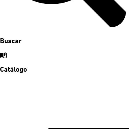
Buscar
auto_stories
Catálogo