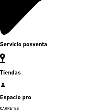
Servicio posventa
Tiendas
person
Espacio pro
CARRETES