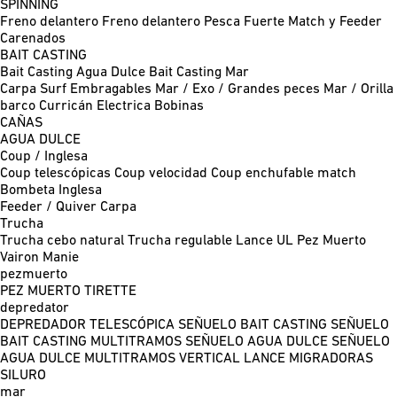
SPINNING
Freno delantero
Freno delantero Pesca Fuerte
Match y Feeder
Carenados
BAIT CASTING
Bait Casting Agua Dulce
Bait Casting Mar
Carpa
Surf
Embragables
Mar / Exo / Grandes peces
Mar / Orilla
barco
Curricán
Electrica
Bobinas
CAÑAS
AGUA DULCE
Coup / Inglesa
Coup telescópicas
Coup velocidad
Coup enchufable match
Bombeta
Inglesa
Feeder / Quiver
Carpa
Trucha
Trucha cebo natural
Trucha regulable
Lance UL
Pez Muerto
Vairon Manie
pezmuerto
PEZ MUERTO
TIRETTE
depredator
DEPREDADOR TELESCÓPICA
SEÑUELO BAIT CASTING
SEÑUELO
BAIT CASTING MULTITRAMOS
SEÑUELO AGUA DULCE
SEÑUELO
AGUA DULCE MULTITRAMOS
VERTICAL
LANCE MIGRADORAS
SILURO
mar