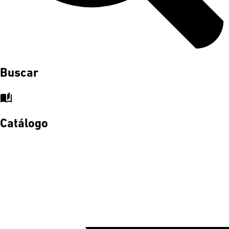
Buscar
auto_stories
Catálogo