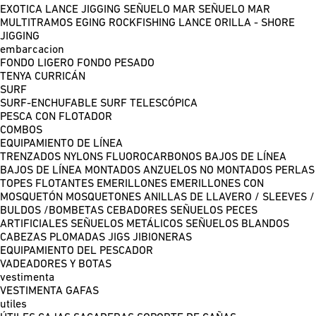
EXOTICA LANCE
JIGGING
SEÑUELO MAR
SEÑUELO MAR
MULTITRAMOS
EGING
ROCKFISHING
LANCE ORILLA - SHORE
JIGGING
embarcacion
FONDO LIGERO
FONDO PESADO
TENYA
CURRICÁN
SURF
SURF-ENCHUFABLE
SURF TELESCÓPICA
PESCA CON FLOTADOR
COMBOS
EQUIPAMIENTO DE LÍNEA
TRENZADOS
NYLONS
FLUOROCARBONOS
BAJOS DE LÍNEA
BAJOS DE LÍNEA MONTADOS
ANZUELOS NO MONTADOS
PERLAS
TOPES FLOTANTES
EMERILLONES
EMERILLONES CON
MOSQUETÓN
MOSQUETONES
ANILLAS DE LLAVERO / SLEEVES /
BULDOS /BOMBETAS
CEBADORES
SEÑUELOS PECES
ARTIFICIALES
SEÑUELOS METÁLICOS
SEÑUELOS BLANDOS
CABEZAS PLOMADAS
JIGS
JIBIONERAS
EQUIPAMIENTO DEL PESCADOR
VADEADORES Y BOTAS
vestimenta
VESTIMENTA
GAFAS
utiles