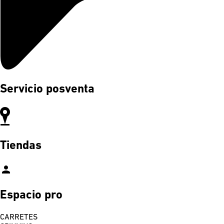
Servicio posventa
Tiendas
person
Espacio pro
CARRETES