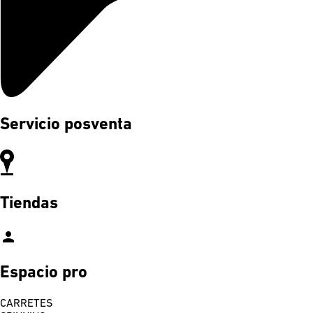
Servicio posventa
Tiendas
person
Espacio pro
CARRETES