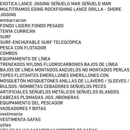
EXOTICA LANCE
JIGGING
SEÑUELO MAR
SEÑUELO MAR
MULTITRAMOS
EGING
ROCKFISHING
LANCE ORILLA - SHORE
JIGGING
embarcacion
FONDO LIGERO
FONDO PESADO
TENYA
CURRICÁN
SURF
SURF-ENCHUFABLE
SURF TELESCÓPICA
PESCA CON FLOTADOR
COMBOS
EQUIPAMIENTO DE LÍNEA
TRENZADOS
NYLONS
FLUOROCARBONOS
BAJOS DE LÍNEA
BAJOS DE LÍNEA MONTADOS
ANZUELOS NO MONTADOS
PERLAS
TOPES FLOTANTES
EMERILLONES
EMERILLONES CON
MOSQUETÓN
MOSQUETONES
ANILLAS DE LLAVERO / SLEEVES /
BULDOS /BOMBETAS
CEBADORES
SEÑUELOS PECES
ARTIFICIALES
SEÑUELOS METÁLICOS
SEÑUELOS BLANDOS
CABEZAS PLOMADAS
JIGS
JIBIONERAS
EQUIPAMIENTO DEL PESCADOR
VADEADORES Y BOTAS
vestimenta
VESTIMENTA
GAFAS
utiles