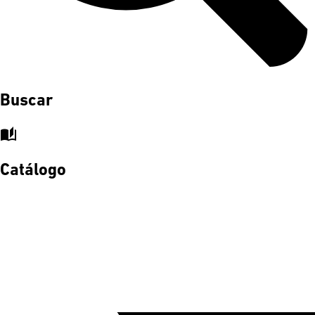
Buscar
auto_stories
Catálogo