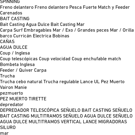
SPINNING
Freno delantero
Freno delantero Pesca Fuerte
Match y Feeder
Carenados
BAIT CASTING
Bait Casting Agua Dulce
Bait Casting Mar
Carpa
Surf
Embragables
Mar / Exo / Grandes peces
Mar / Orilla
barco
Curricán
Electrica
Bobinas
CAÑAS
AGUA DULCE
Coup / Inglesa
Coup telescópicas
Coup velocidad
Coup enchufable match
Bombeta
Inglesa
Feeder / Quiver
Carpa
Trucha
Trucha cebo natural
Trucha regulable
Lance UL
Pez Muerto
Vairon Manie
pezmuerto
PEZ MUERTO
TIRETTE
depredator
DEPREDADOR TELESCÓPICA
SEÑUELO BAIT CASTING
SEÑUELO
BAIT CASTING MULTITRAMOS
SEÑUELO AGUA DULCE
SEÑUELO
AGUA DULCE MULTITRAMOS
VERTICAL
LANCE MIGRADORAS
SILURO
mar