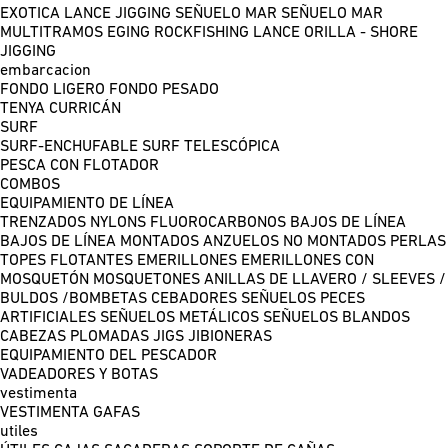
EXOTICA LANCE
JIGGING
SEÑUELO MAR
SEÑUELO MAR
MULTITRAMOS
EGING
ROCKFISHING
LANCE ORILLA - SHORE
JIGGING
embarcacion
FONDO LIGERO
FONDO PESADO
TENYA
CURRICÁN
SURF
SURF-ENCHUFABLE
SURF TELESCÓPICA
PESCA CON FLOTADOR
COMBOS
EQUIPAMIENTO DE LÍNEA
TRENZADOS
NYLONS
FLUOROCARBONOS
BAJOS DE LÍNEA
BAJOS DE LÍNEA MONTADOS
ANZUELOS NO MONTADOS
PERLAS
TOPES FLOTANTES
EMERILLONES
EMERILLONES CON
MOSQUETÓN
MOSQUETONES
ANILLAS DE LLAVERO / SLEEVES /
BULDOS /BOMBETAS
CEBADORES
SEÑUELOS PECES
ARTIFICIALES
SEÑUELOS METÁLICOS
SEÑUELOS BLANDOS
CABEZAS PLOMADAS
JIGS
JIBIONERAS
EQUIPAMIENTO DEL PESCADOR
VADEADORES Y BOTAS
vestimenta
VESTIMENTA
GAFAS
utiles