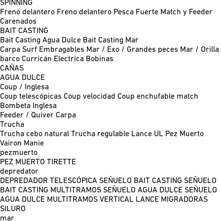
SPINNING
Freno delantero
Freno delantero Pesca Fuerte
Match y Feeder
Carenados
BAIT CASTING
Bait Casting Agua Dulce
Bait Casting Mar
Carpa
Surf
Embragables
Mar / Exo / Grandes peces
Mar / Orilla
barco
Curricán
Electrica
Bobinas
CAÑAS
AGUA DULCE
Coup / Inglesa
Coup telescópicas
Coup velocidad
Coup enchufable match
Bombeta
Inglesa
Feeder / Quiver
Carpa
Trucha
Trucha cebo natural
Trucha regulable
Lance UL
Pez Muerto
Vairon Manie
pezmuerto
PEZ MUERTO
TIRETTE
depredator
DEPREDADOR TELESCÓPICA
SEÑUELO BAIT CASTING
SEÑUELO
BAIT CASTING MULTITRAMOS
SEÑUELO AGUA DULCE
SEÑUELO
AGUA DULCE MULTITRAMOS
VERTICAL
LANCE MIGRADORAS
SILURO
mar