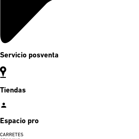
Servicio posventa
Tiendas
person
Espacio pro
CARRETES