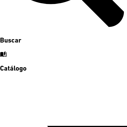
Buscar
auto_stories
Catálogo