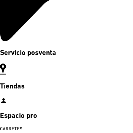
Servicio posventa
Tiendas
person
Espacio pro
CARRETES