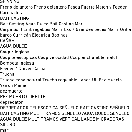
SPINNING
Freno delantero
Freno delantero Pesca Fuerte
Match y Feeder
Carenados
BAIT CASTING
Bait Casting Agua Dulce
Bait Casting Mar
Carpa
Surf
Embragables
Mar / Exo / Grandes peces
Mar / Orilla
barco
Curricán
Electrica
Bobinas
CAÑAS
AGUA DULCE
Coup / Inglesa
Coup telescópicas
Coup velocidad
Coup enchufable match
Bombeta
Inglesa
Feeder / Quiver
Carpa
Trucha
Trucha cebo natural
Trucha regulable
Lance UL
Pez Muerto
Vairon Manie
pezmuerto
PEZ MUERTO
TIRETTE
depredator
DEPREDADOR TELESCÓPICA
SEÑUELO BAIT CASTING
SEÑUELO
BAIT CASTING MULTITRAMOS
SEÑUELO AGUA DULCE
SEÑUELO
AGUA DULCE MULTITRAMOS
VERTICAL
LANCE MIGRADORAS
SILURO
mar