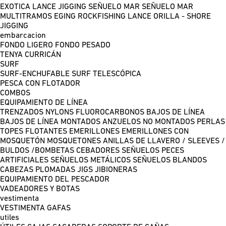
EXOTICA LANCE
JIGGING
SEÑUELO MAR
SEÑUELO MAR
MULTITRAMOS
EGING
ROCKFISHING
LANCE ORILLA - SHORE
JIGGING
embarcacion
FONDO LIGERO
FONDO PESADO
TENYA
CURRICÁN
SURF
SURF-ENCHUFABLE
SURF TELESCÓPICA
PESCA CON FLOTADOR
COMBOS
EQUIPAMIENTO DE LÍNEA
TRENZADOS
NYLONS
FLUOROCARBONOS
BAJOS DE LÍNEA
BAJOS DE LÍNEA MONTADOS
ANZUELOS NO MONTADOS
PERLAS
TOPES FLOTANTES
EMERILLONES
EMERILLONES CON
MOSQUETÓN
MOSQUETONES
ANILLAS DE LLAVERO / SLEEVES /
BULDOS /BOMBETAS
CEBADORES
SEÑUELOS PECES
ARTIFICIALES
SEÑUELOS METÁLICOS
SEÑUELOS BLANDOS
CABEZAS PLOMADAS
JIGS
JIBIONERAS
EQUIPAMIENTO DEL PESCADOR
VADEADORES Y BOTAS
vestimenta
VESTIMENTA
GAFAS
utiles