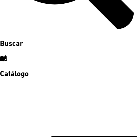
Buscar
auto_stories
Catálogo