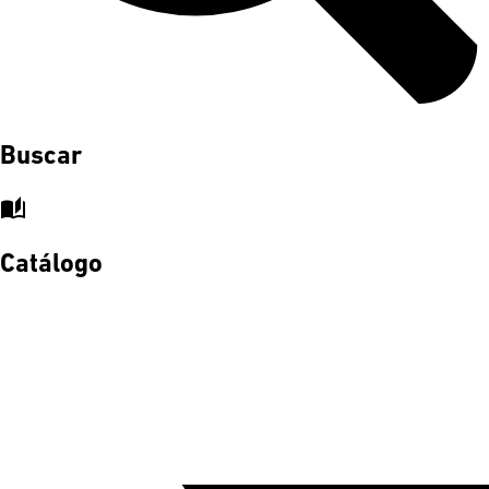
Buscar
auto_stories
Catálogo