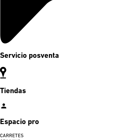
Servicio posventa
Tiendas
person
Espacio pro
CARRETES