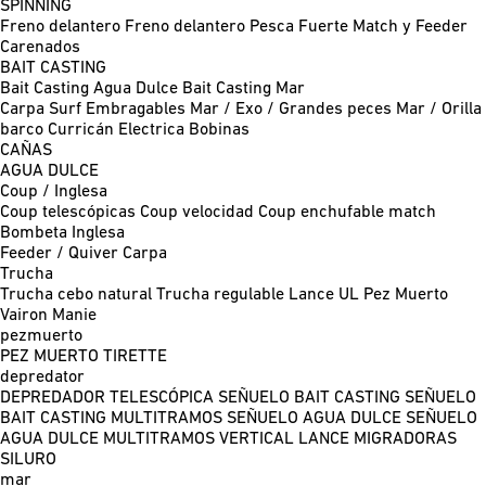
SPINNING
Freno delantero
Freno delantero Pesca Fuerte
Match y Feeder
Carenados
BAIT CASTING
Bait Casting Agua Dulce
Bait Casting Mar
Carpa
Surf
Embragables
Mar / Exo / Grandes peces
Mar / Orilla
barco
Curricán
Electrica
Bobinas
CAÑAS
AGUA DULCE
Coup / Inglesa
Coup telescópicas
Coup velocidad
Coup enchufable match
Bombeta
Inglesa
Feeder / Quiver
Carpa
Trucha
Trucha cebo natural
Trucha regulable
Lance UL
Pez Muerto
Vairon Manie
pezmuerto
PEZ MUERTO
TIRETTE
depredator
DEPREDADOR TELESCÓPICA
SEÑUELO BAIT CASTING
SEÑUELO
BAIT CASTING MULTITRAMOS
SEÑUELO AGUA DULCE
SEÑUELO
AGUA DULCE MULTITRAMOS
VERTICAL
LANCE MIGRADORAS
SILURO
mar