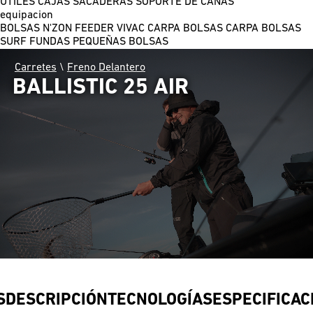
ÚTILES
CAJAS
SACADERAS
SOPORTE DE CAÑAS
equipacion
BOLSAS N'ZON FEEDER
VIVAC CARPA
BOLSAS CARPA
BOLSAS
SURF
FUNDAS
PEQUEÑAS BOLSAS
Carretes
\
Freno Delantero
BALLISTIC 25 AIR
S
DESCRIPCIÓN
TECNOLOGÍAS
ESPECIFICAC