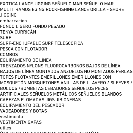
EXOTICA LANCE
JIGGING
SEÑUELO MAR
SEÑUELO MAR
MULTITRAMOS
EGING
ROCKFISHING
LANCE ORILLA - SHORE
JIGGING
embarcacion
FONDO LIGERO
FONDO PESADO
TENYA
CURRICÁN
SURF
SURF-ENCHUFABLE
SURF TELESCÓPICA
PESCA CON FLOTADOR
COMBOS
EQUIPAMIENTO DE LÍNEA
TRENZADOS
NYLONS
FLUOROCARBONOS
BAJOS DE LÍNEA
BAJOS DE LÍNEA MONTADOS
ANZUELOS NO MONTADOS
PERLAS
TOPES FLOTANTES
EMERILLONES
EMERILLONES CON
MOSQUETÓN
MOSQUETONES
ANILLAS DE LLAVERO / SLEEVES /
BULDOS /BOMBETAS
CEBADORES
SEÑUELOS PECES
ARTIFICIALES
SEÑUELOS METÁLICOS
SEÑUELOS BLANDOS
CABEZAS PLOMADAS
JIGS
JIBIONERAS
EQUIPAMIENTO DEL PESCADOR
VADEADORES Y BOTAS
vestimenta
VESTIMENTA
GAFAS
utiles